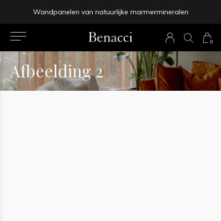
Wandpanelen van natuurlijke marmermineralen
prev
0
next
Afbeelding 2