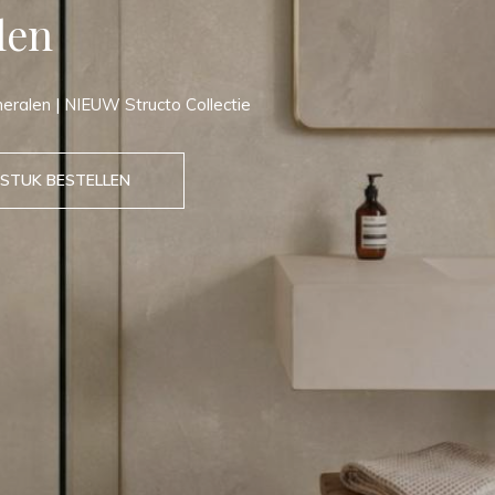
len
neralen | NIEUW Structo Collectie
STUK BESTELLEN