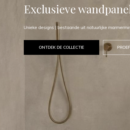
Exclusieve wandpane
Unieke designs | bestaande uit natuurlijke marmermi
ONTDEK DE COLLECTIE
PROEF