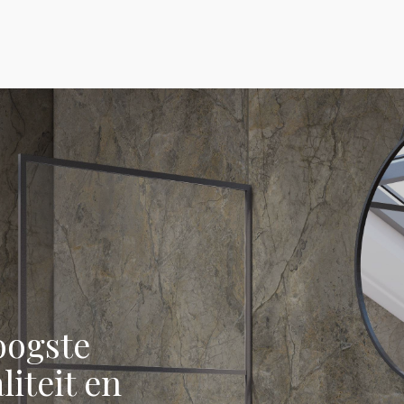
oogste
iteit en