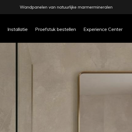
Binnen 4-5 werkdagen bezorgd
prev
Installatie
Proefstuk bestellen
Experience Center
next