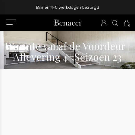
Gratis verzending vanaf 9 wandpanelen
prev
0
next
Warmte vanaf de Voordeur |
Aflevering 4 | Seizoen 23