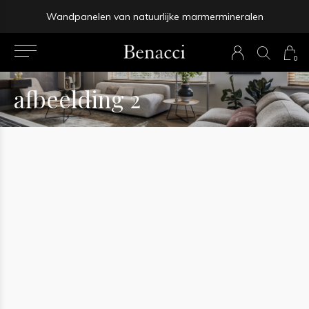
Wandpanelen van natuurlijke marmermineralen
prev
0
next
afbeelding 2