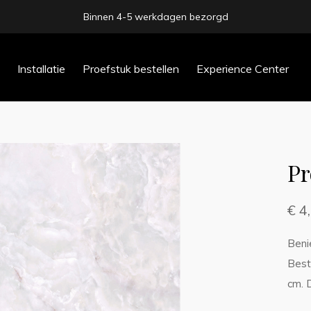
Binnen 4-5 werkdagen bezorgd
Installatie
Proefstuk bestellen
Experience Center
Pr
€ 4
Beni
Beste
cm. 