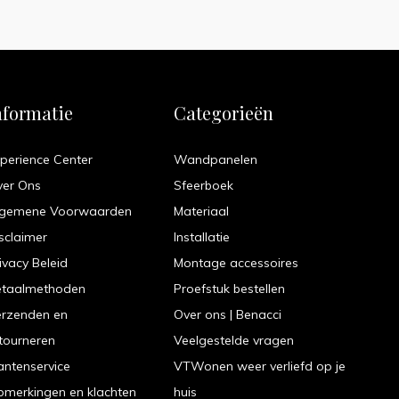
nformatie
Categorieën
perience Center
Wandpanelen
ver Ons
Sfeerboek
lgemene Voorwaarden
Materiaal
sclaimer
Installatie
ivacy Beleid
Montage accessoires
etaalmethoden
Proefstuk bestellen
erzenden en
Over ons | Benacci
tourneren
Veelgestelde vragen
antenservice
VTWonen weer verliefd op je
merkingen en klachten
huis