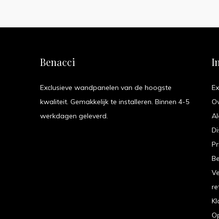
Benacci
I
Exclusieve wandpanelen van de hoogste
Ex
kwaliteit. Gemakkelijk te installeren. Binnen 4-5
O
werkdagen geleverd.
A
Di
Pr
B
V
re
Kl
Op