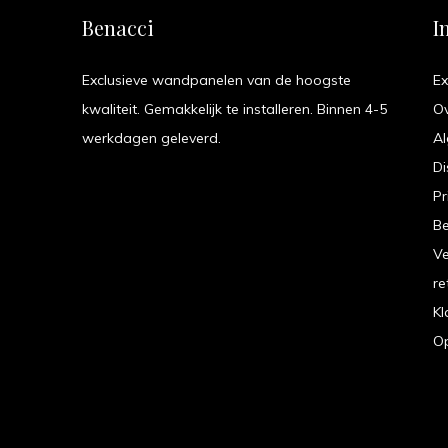
Benacci
I
Exclusieve wandpanelen van de hoogste
Ex
kwaliteit. Gemakkelijk te installeren. Binnen 4-5
O
werkdagen geleverd.
A
Di
Pr
B
V
re
Kl
Op