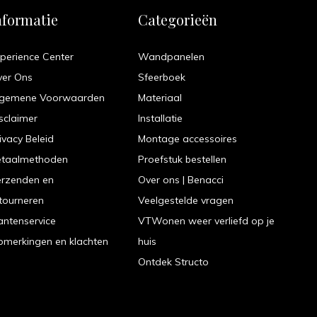
nformatie
Categorieën
perience Center
Wandpanelen
ver Ons
Sfeerboek
lgemene Voorwaarden
Materiaal
sclaimer
Installatie
ivacy Beleid
Montage accessoires
etaalmethoden
Proefstuk bestellen
erzenden en
Over ons | Benacci
tourneren
Veelgestelde vragen
antenservice
VTWonen weer verliefd op je
merkingen en klachten
huis
Ontdek Structo