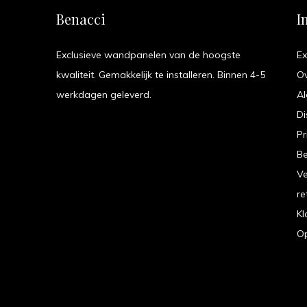
Benacci
I
Exclusieve wandpanelen van de hoogste
Ex
kwaliteit. Gemakkelijk te installeren. Binnen 4-5
O
werkdagen geleverd.
A
Di
Pr
B
V
re
Kl
Op