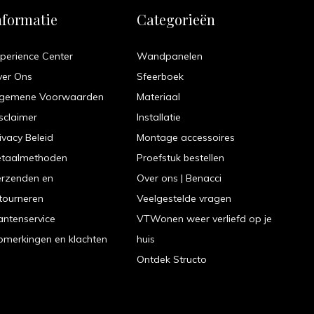
nformatie
Categorieën
perience Center
Wandpanelen
ver Ons
Sfeerboek
lgemene Voorwaarden
Materiaal
sclaimer
Installatie
ivacy Beleid
Montage accessoires
etaalmethoden
Proefstuk bestellen
erzenden en
Over ons | Benacci
tourneren
Veelgestelde vragen
antenservice
VTWonen weer verliefd op je
merkingen en klachten
huis
Ontdek Structo