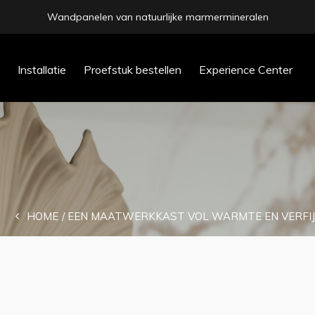
Wandpanelen van natuurlijke marmermineralen
prev
Installatie
Proefstuk bestellen
Experience Center
next
HOME
EEN MAATWERKKAST VOL WARMTE EN VERFIJNIN