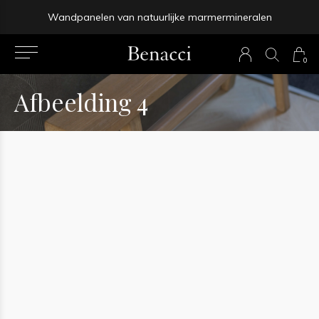
Wandpanelen van natuurlijke marmermineralen
prev
0
next
Afbeelding 4