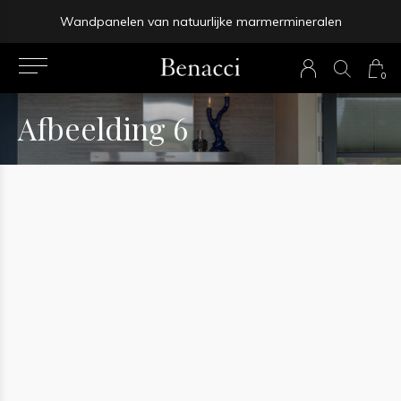
Wandpanelen van natuurlijke marmermineralen
prev
0
next
Afbeelding 6