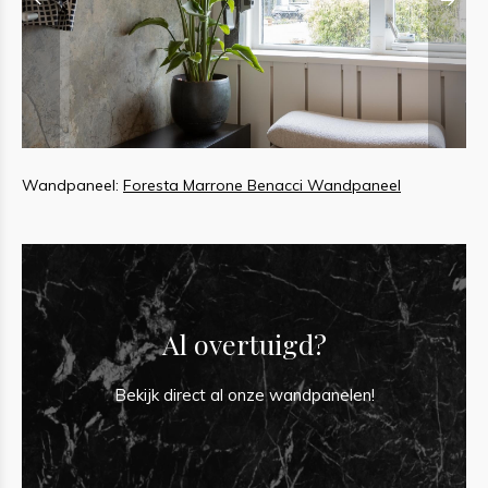
Wandpaneel:
Foresta Marrone Benacci Wandpaneel
W
Al overtuigd?
Bekijk direct al onze wandpanelen!